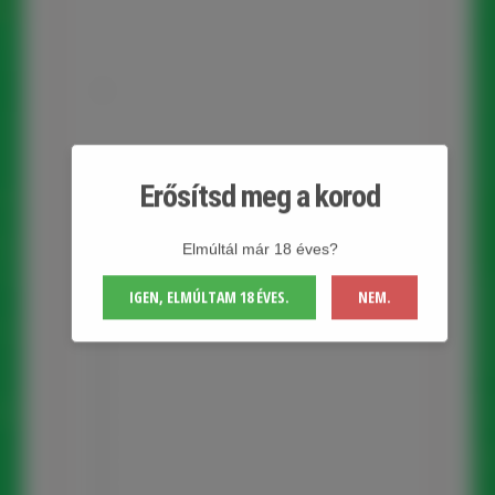
Erősítsd meg a korod
Elmúltál már 18 éves?
IGEN, ELMÚLTAM 18 ÉVES.
NEM.