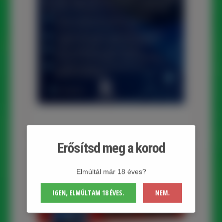
Erősítsd meg a korod
Elmúltál már 18 éves?
IGEN, ELMÚLTAM 18 ÉVES.
NEM.