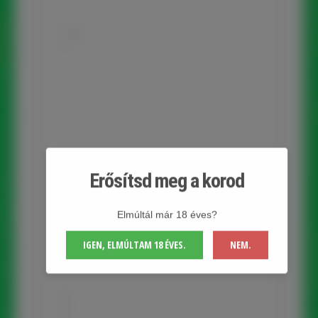
Erősítsd meg a korod
Elmúltál már 18 éves?
IGEN, ELMÚLTAM 18 ÉVES.
NEM.