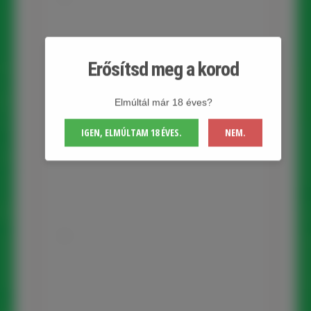
Erősítsd meg a korod
Elmúltál már 18 éves?
IGEN, ELMÚLTAM 18 ÉVES.
NEM.