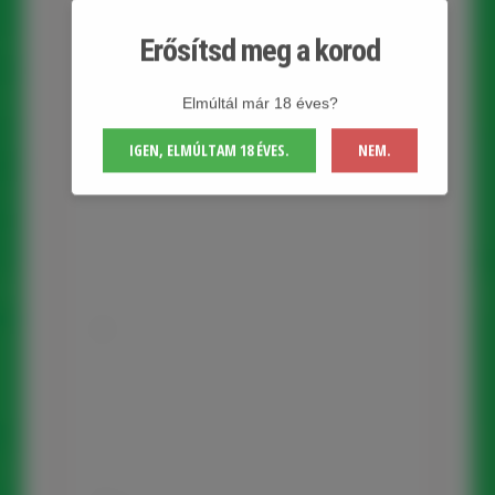
Erősítsd meg a korod
Elmúltál már 18 éves?
IGEN, ELMÚLTAM 18 ÉVES.
NEM.