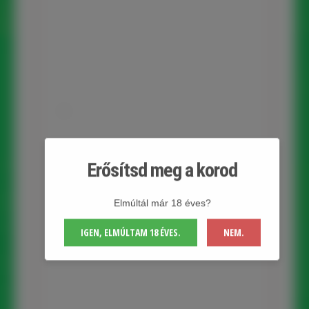
Erősítsd meg a korod
Elmúltál már 18 éves?
IGEN, ELMÚLTAM 18 ÉVES.
NEM.