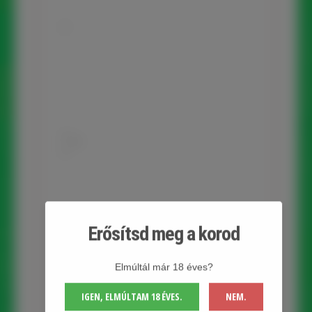
Erősítsd meg a korod
Elmúltál már 18 éves?
IGEN, ELMÚLTAM 18 ÉVES.
NEM.