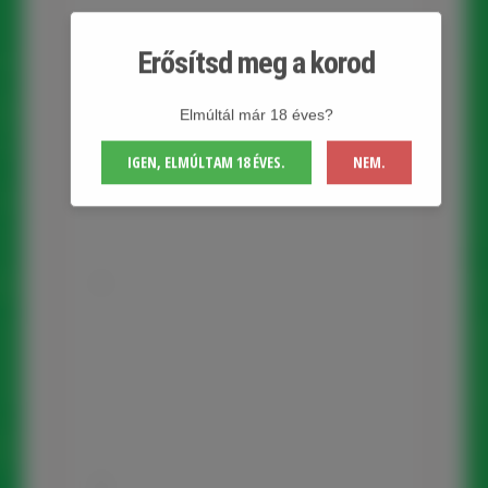
Erősítsd meg a korod
Elmúltál már 18 éves?
IGEN, ELMÚLTAM 18 ÉVES.
NEM.