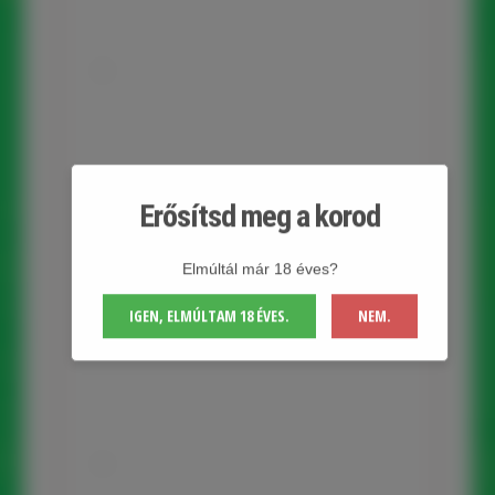
Erősítsd meg a korod
Elmúltál már 18 éves?
IGEN, ELMÚLTAM 18 ÉVES.
NEM.