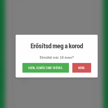
Erősítsd meg a korod
Elmúltál már 18 éves?
IGEN, ELMÚLTAM 18 ÉVES.
NEM.