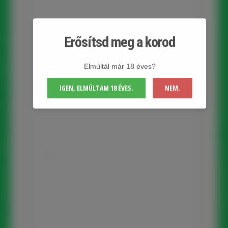
Erősítsd meg a korod
Elmúltál már 18 éves?
IGEN, ELMÚLTAM 18 ÉVES.
NEM.