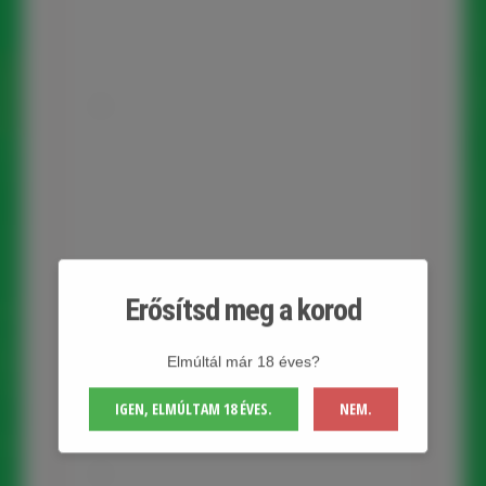
Erősítsd meg a korod
Elmúltál már 18 éves?
IGEN, ELMÚLTAM 18 ÉVES.
NEM.