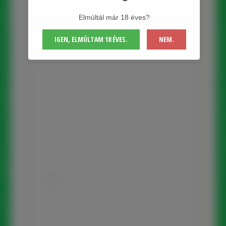
Elmúltál már 18 éves?
IGEN, ELMÚLTAM 18 ÉVES.
NEM.