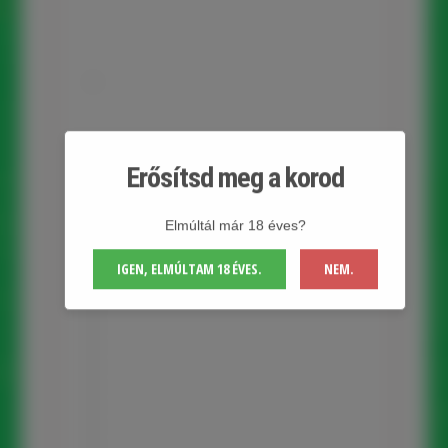
Erősítsd meg a korod
Elmúltál már 18 éves?
IGEN, ELMÚLTAM 18 ÉVES.
NEM.