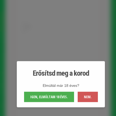
Erősítsd meg a korod
Elmúltál már 18 éves?
IGEN, ELMÚLTAM 18 ÉVES.
NEM.