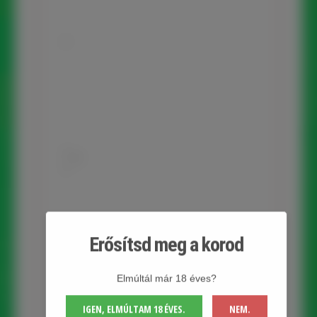
Erősítsd meg a korod
Elmúltál már 18 éves?
IGEN, ELMÚLTAM 18 ÉVES.
NEM.