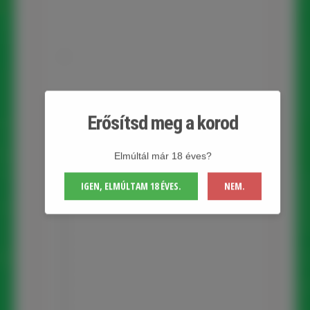
Erősítsd meg a korod
Elmúltál már 18 éves?
IGEN, ELMÚLTAM 18 ÉVES.
NEM.