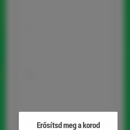
Erősítsd meg a korod