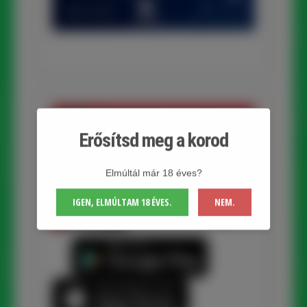
Erősítsd meg a korod
Elmúltál már 18 éves?
IGEN, ELMÚLTAM 18 ÉVES.
NEM.