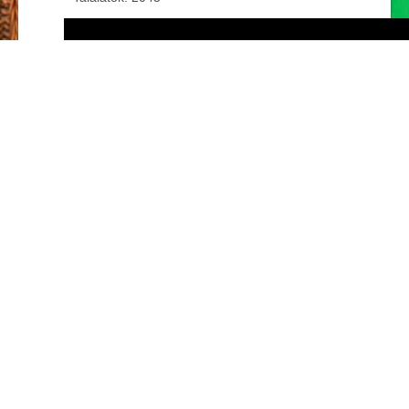
9. oldal / 9
Első
Előző
1
2
3
4
5