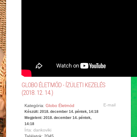
GLOBO ÉLETMÓD - ÍZÜLETI KEZELÉS
(2018. 12. 14.)
E-mail
Kategória:
Globo Életmód
Készült: 2018. december 14. péntek, 14:18
Megjelent: 2018. december 14. péntek,
14:18
Írta: dankoviki
Találatok: 2045