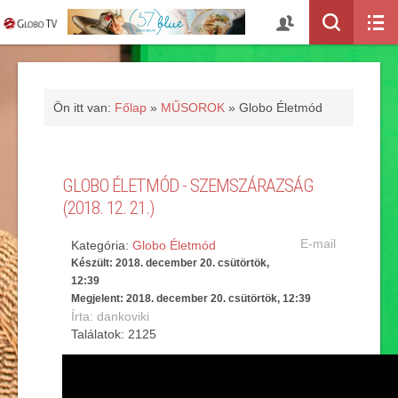
Ön itt van:
Főlap
»
MŰSOROK
»
Globo Életmód
GLOBO ÉLETMÓD - SZEMSZÁRAZSÁG
(2018. 12. 21.)
E-mail
Kategória:
Globo Életmód
Készült: 2018. december 20. csütörtök,
12:39
Megjelent: 2018. december 20. csütörtök, 12:39
Írta: dankoviki
Találatok: 2125