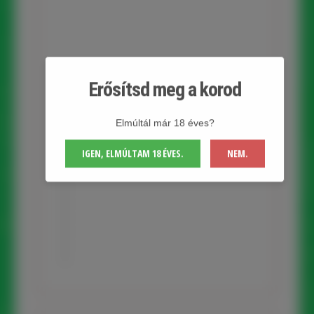
Erősítsd meg a korod
Elmúltál már 18 éves?
IGEN, ELMÚLTAM 18 ÉVES.
NEM.