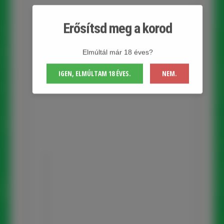
Erősítsd meg a korod
Elmúltál már 18 éves?
IGEN, ELMÚLTAM 18 ÉVES.
NEM.