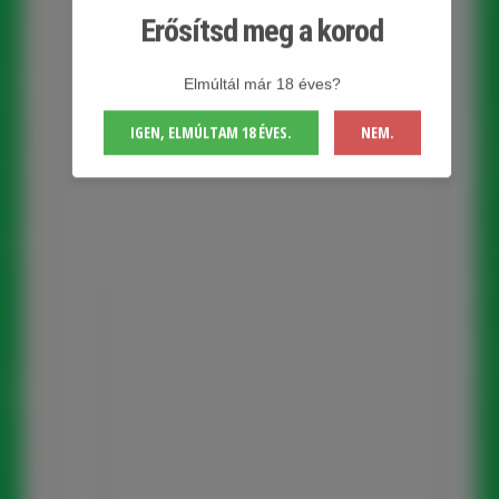
Erősítsd meg a korod
Elmúltál már 18 éves?
IGEN, ELMÚLTAM 18 ÉVES.
NEM.