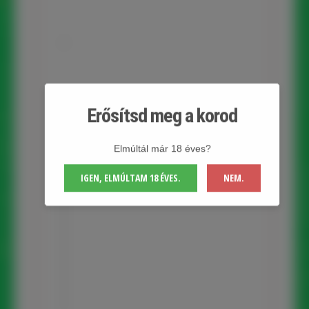
Erősítsd meg a korod
Elmúltál már 18 éves?
IGEN, ELMÚLTAM 18 ÉVES.
NEM.