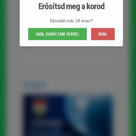
Erősítsd meg a korod
Elmúltál már 18 éves?
IGEN, ELMÚLTAM 18 ÉVES.
NEM.
FELHÍVÁS