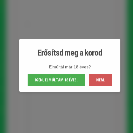
Erősítsd meg a korod
Elmúltál már 18 éves?
IGEN, ELMÚLTAM 18 ÉVES.
NEM.