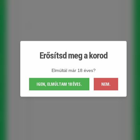
Erősítsd meg a korod
Elmúltál már 18 éves?
IGEN, ELMÚLTAM 18 ÉVES.
NEM.