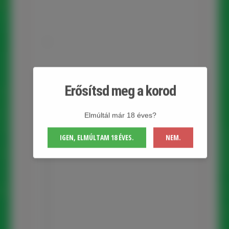
Erősítsd meg a korod
Elmúltál már 18 éves?
IGEN, ELMÚLTAM 18 ÉVES.
NEM.