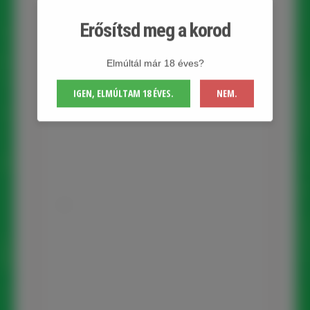
Erősítsd meg a korod
Elmúltál már 18 éves?
IGEN, ELMÚLTAM 18 ÉVES.
NEM.