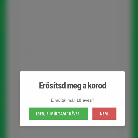
Erősítsd meg a korod
Elmúltál már 18 éves?
IGEN, ELMÚLTAM 18 ÉVES.
NEM.